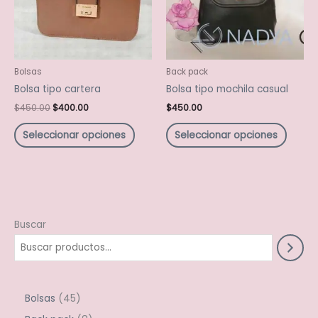
Las
Las
opciones
opcio
se
se
pueden
puede
elegir
elegir
Bolsas
Back pack
en
en
Bolsa tipo cartera
Bolsa tipo mochila casual
la
la
$
450.00
$
400.00
$
450.00
página
págin
de
de
Seleccionar opciones
Seleccionar opciones
producto
produ
Buscar
Bolsas
45