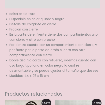
Valoraciones (0)
Bolsa estilo tote
Disponible en color guinda y negro
Detalle de colgante en cierre
Fijación con cierre
En la parte de enfrente tiene dos compartimientos uno
con cierre y otro con broche
Por dentro cuenta con un compartimiento con cierre, y
por fuera por la parte de atrás cuenta con otro
compartimiento con cierre
Doble asa fija corta con refuerzo, además cuenta con
asa larga tipo lona en color negro la cual es
desmontable y se puede ajustar al tamaño que desees
Medidas: 44 x 25 x 16 cm.
Productos relacionados
El
El
El
El
Este
Este
¡Oferta!
¡Oferta!