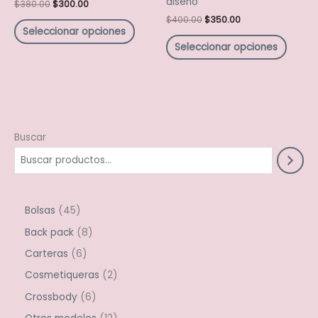
diseño
$
380.00
$
300.00
página
págin
$
400.00
$
350.00
de
de
Seleccionar opciones
producto
produ
Seleccionar opciones
Buscar
Bolsas
45
Back pack
8
Carteras
6
Cosmetiqueras
2
Crossbody
6