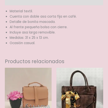
Información adicional
Material textil.
Cuenta con doble asa corta fija en café.
Detalle de bonita mascada.
Al frente pequeña bolsa con cierre.
Incluye asa larga removible.
Medidas: 31 x 25 x 13 cm.
Ocasión casual.
Productos relacionados
Este
Este
producto
produ
tiene
tiene
múltiples
múltip
variantes.
varian
Las
Las
opciones
opcio
se
se