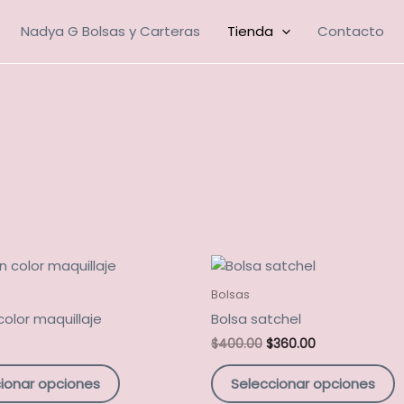
Nadya G Bolsas y Carteras
Tienda
Contacto
El
El
Este
E
precio
precio
producto
p
original
actual
Bolsas
tiene
t
era:
es:
color maquillaje
Bolsa satchel
$400.00.
$360.00.
múltiples
m
$
400.00
$
360.00
variantes.
v
Las
L
ionar opciones
Seleccionar opciones
opciones
o