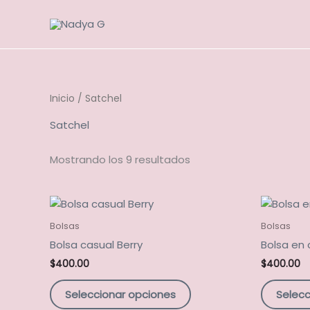
Ir
al
contenido
Inicio
/ Satchel
Satchel
Mostrando los 9 resultados
Este
producto
Bolsas
Bolsas
tiene
Bolsa casual Berry
Bolsa en 
múltiples
$
400.00
$
400.00
variantes.
Las
Seleccionar opciones
Selecc
opciones