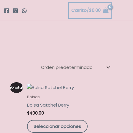
Carrito/
$
0.00
ste
Este
¡Oferta!
roducto
producto
Bolsas
iene
tiene
Bolsa Satchel Berry
últiples
múltiples
$
400.00
ariantes.
variantes.
as
Las
Seleccionar opciones
pciones
opciones