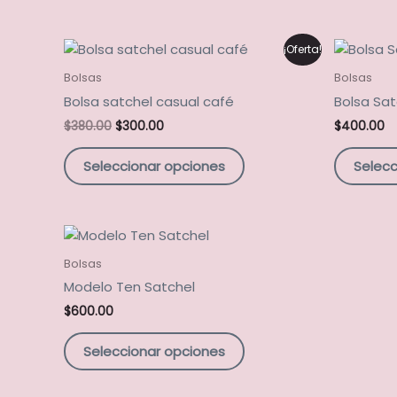
se
pueden
El
El
Este
¡Oferta!
elegir
precio
precio
producto
en
original
actual
Bolsas
Bolsas
tiene
era:
es:
la
Bolsa satchel casual café
Bolsa Sat
$380.00.
$300.00.
múltiples
página
$
380.00
$
300.00
$
400.00
variantes.
de
Las
producto
Seleccionar opciones
Selecc
opciones
se
pueden
Este
elegir
producto
en
Bolsas
tiene
la
Modelo Ten Satchel
múltiples
página
$
600.00
variantes.
de
Las
producto
Seleccionar opciones
opciones
se