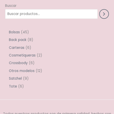
la
la
Buscar
página
págin
de
de
producto
produ
Bolsas
45
Back pack
8
Carteras
6
Cosmetiqueras
2
Crossbody
6
Otros modelos
12
Satchel
9
Tote
6
Todos nuestros productos son de primera calidad, hechos con