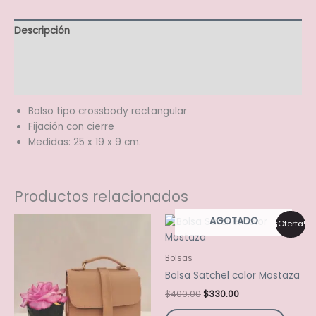
Descripción
Información adicional
Valoraciones (0)
Bolso tipo crossbody rectangular
Fijación con cierre
Medidas: 25 x 19 x 9 cm.
Productos relacionados
El
El
AGOTADO
Este
Este
¡Oferta!
precio
precio
producto
produ
original
actual
tiene
tiene
era:
es:
Bolsas
$400.00.
$330.00.
múltiples
múltip
Bolsa Satchel color Mostaza
variantes.
varian
$
400.00
$
330.00
Las
Las
opciones
opcio