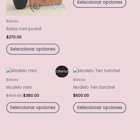
Seleccionar opciones
se
se
pueden
puede
elegir
elegir
Bolsas
en
en
Bolsa mini juvenil
la
la
$
270.00
página
págin
de
de
Seleccionar opciones
producto
produ
El
El
Este
Este
¡Oferta!
precio
precio
producto
produ
original
actual
Bolsas
Bolsas
tiene
tiene
era:
es:
Modelo mini
Modelo Ten Satchel
$400.00.
$360.00.
múltiples
múltip
$
400.00
$
360.00
$
600.00
variantes.
varian
Las
Las
Seleccionar opciones
Seleccionar opciones
opciones
opcio
se
se
pueden
puede
elegir
elegir
en
en