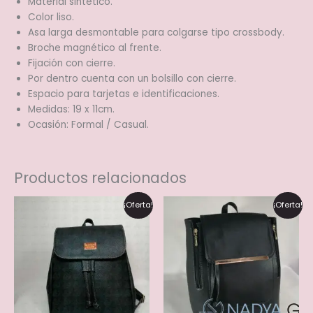
Material sintético.
Color liso.
Asa larga desmontable para colgarse tipo crossbody.
Broche magnético al frente.
Fijación con cierre.
Por dentro cuenta con un bolsillo con cierre.
Espacio para tarjetas e identificaciones.
Medidas: 19 x 11cm.
Ocasión: Formal / Casual.
Productos relacionados
El
El
El
El
Este
Este
¡Oferta!
¡Oferta!
precio
precio
precio
precio
producto
produ
original
actual
original
actual
tiene
tiene
era:
es:
era:
es:
$400.00.
$300.00.
$600.00.
$500.00.
múltiples
múltip
variantes.
varian
Las
Las
opciones
opcio
se
se